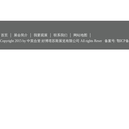
首页
│
展会简介
│
我要观展
│
联系我们
│
网站地图
│
Copyright 2015 by 中英合资 好博塔苏斯展览有限公司 All rights Reser 备案号:
鄂ICP备0