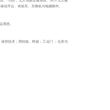
压、气动)；无人驾驶运输系统、AGV无人搬
、移动平台、有轨车、升降机与电梯附件。
运系统。
、保管技术；周转箱，料箱；工业门 ；仓库与